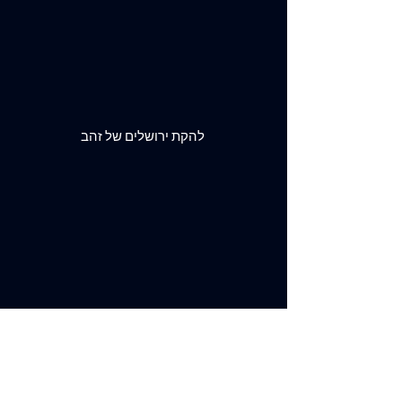
להקת ירושלים של זהב
מה, לה, בי, - רפאל יצירה