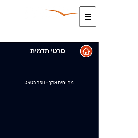
להצעת מחיר צלצלו עכשיו:
052-3381763
סרטי תדמית
מה יהיה אתך - נופר בטאט