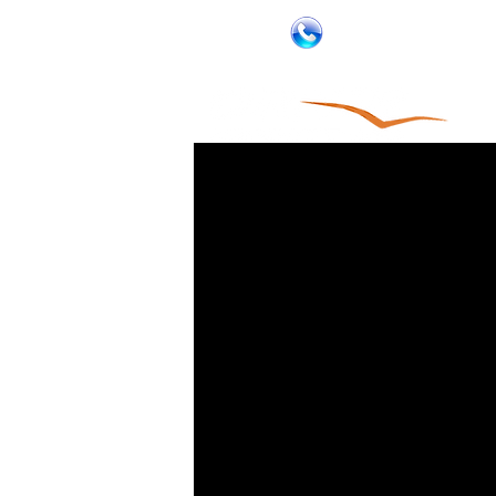
02-5854869
052-3381763